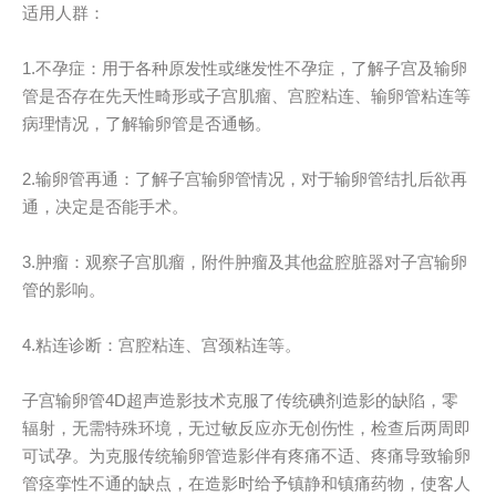
适用人群：
1.不孕症：用于各种原发性或继发性不孕症，了解子宫及输卵
管是否存在先天性畸形或子宫肌瘤、宫腔粘连、输卵管粘连等
病理情况，了解输卵管是否通畅。
2.输卵管再通：了解子宫输卵管情况，对于输卵管结扎后欲再
通，决定是否能手术。
3.肿瘤：观察子宫肌瘤，附件肿瘤及其他盆腔脏器对子宫输卵
管的影响。
4.粘连诊断：宫腔粘连、宫颈粘连等。
子宫输卵管4D超声造影技术克服了传统碘剂造影的缺陷，零
辐射，无需特殊环境，无过敏反应亦无创伤性，检查后两周即
可试孕。为克服传统输卵管造影伴有疼痛不适、疼痛导致输卵
管痉挛性不通的缺点，在造影时给予镇静和镇痛药物，使客人