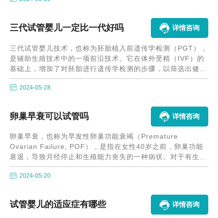
百的成功率。在科技的飞速发展中，试管婴儿技术虽然取得了
长足的进步，但成功率仍然受到多种因素的影响，如女性年
龄、卵子质量、精子质量、胚胎质量、子宫环境等。
三代试管婴儿一定比一代好吗
详情咨询
三代试管婴儿技术，也称为胚胎植入前遗传学检测（PGT），
是辅助生殖技术中的一项前沿技术。它在体外受精（IVF）的
基础上，增加了对胚胎进行遗传学检测的步骤，以筛选出健康
的胚胎进行移植。然而，面对一代和三代试管婴儿技术，许多
2024-05-28
患者会有疑问：三代试管婴儿一定比一代好吗？本文将探讨这
个问题，并提供科学的解答。
卵巢早衰可以试管吗
详情咨询
卵巢早衰，也称为早发性卵巢功能衰竭（Premature
Ovarian Failure, POF），是指在女性40岁之前，卵巢功能
衰退，导致月经停止和生殖能力丧失的一种病状。对于有生育
需求的女性来说，这无疑是一个巨大的挑战。本文将探讨卵巢
2024-05-20
早衰的女性是否可以通过试管婴儿（IVF）技术实现生育。
试管婴儿的适应症有哪些
详情咨询