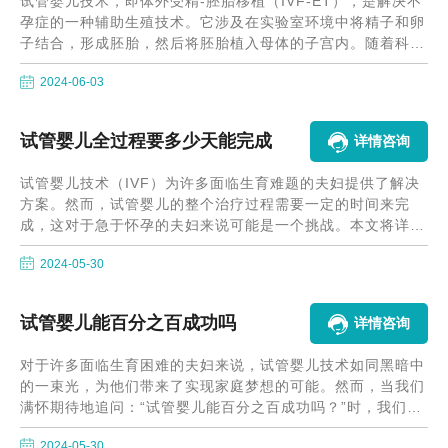
试管婴儿技术，即体外受精-胚胎移植（IVF-ET），是解决不
孕症的一种辅助生殖技术。它涉及在实验室环境中将精子和卵
子结合，形成胚胎，然后将胚胎植入母体的子宫内。随着科技
的不断进步，试管婴儿技术已经发展到了第三代，每一代技术
2024-06-03
都针对不同的适应症。
试管婴儿全过程要多少天能完成
详情咨询
试管婴儿技术（IVF）为许多面临生育难题的夫妇提供了解决
方案。然而，试管婴儿的整个治疗过程需要一定的时间来完
成，这对于急于怀孕的夫妇来说可能是一个挑战。本文将详细
介绍试管婴儿全过程要多少天能完成，帮助患者更好地规划和
2024-05-30
准备。
试管婴儿能百分之百成功吗
详情咨询
对于许多面临生育困难的夫妇来说，试管婴儿技术如同黑暗中
的一束光，为他们带来了实现家庭梦想的可能。然而，当我们
满怀期待地追问：“试管婴儿能百分之百成功吗？”时，我们不
得不面对一个现实的答案——任何医疗技术都无法保证百分之
2024-05-30