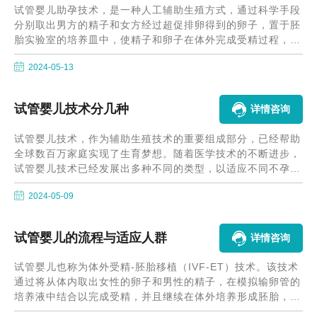
试管婴儿助孕技术，是一种人工辅助生殖方式，通过科学手段
分别取出男方的精子和女方经过超促排卵得到的卵子，置于胚
胎实验室的培养皿中，使精子和卵子在体外完成受精过程，并
培育至第三天的8细胞期或第五天的囊胚期。随后，利用专业
2024-05-13
的移植管，将这一体外受精并发育的胚胎植入女方子宫内，使
其着床并继续生长发育。
试管婴儿技术分几种
详情咨询
试管婴儿技术，作为辅助生殖技术的重要组成部分，已经帮助
全球数百万家庭实现了生育梦想。随着医学技术的不断进步，
试管婴儿技术已经发展出多种不同的类型，以适应不同不孕不
育夫妇的具体需求。从最初的体外受精（IVF）到现在的胚胎
2024-05-09
植入前遗传学检测（PGT），每一种技术都有其独特的适应症
和优势。在接下来的内容中，我们将详细探讨试管婴儿技术的
种类及其在生殖医学中的应用，带您深入了解这一领域的最新
试管婴儿的流程与适应人群
详情咨询
进展。
试管婴儿也称为体外受精-胚胎移植（IVF-ET）技术。该技术
通过将从体内取出女性的卵子和男性的精子，在模拟输卵管的
培养液中结合以完成受精，并且继续在体外培养形成胚胎，再
将胚胎移植到女性的子宫中，以实现生育的目的。